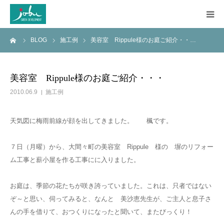
ーム
BLOG
施工例
美容室 Rippule様のお庭ご紹介・・…
HOME
COMPANY
美容室 Rippule様のお庭ご紹介・・・
2010.06.9
施工例
WORKS
天気図に梅雨前線が顔を出してきました。 楓です。
CONSTRUCTION
７日（月曜）から、大間々町の美容室 Rippule 様の 塀のリフォー
Q&A
ム工事と薪小屋を作る工事にに入りました。
BLOG
お庭は、季節の花たちが咲き誇っていました。これは、只者ではない
ぞ～と思い、伺ってみると、なんと 美沙恵先生が、ご主人と息子さ
んの手を借りて、おつくりになったと聞いて、またびっくり！
CONTACT US