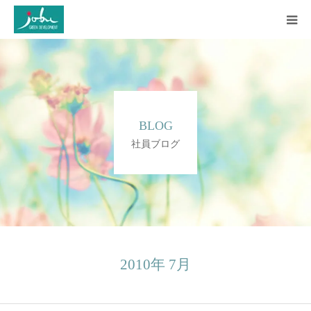
HOME
COMPANY
BLOG
WORKS
社員ブログ
CONSTRUCTION
Q&A
BLOG
2010年 7月
CONTACT US