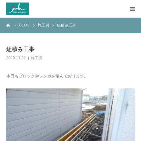
ーム
BLOG
施工例
組積み工事
HOME
COMPANY
組積み工事
2013.11.22
施工例
WORKS
本日もブロックやレンガを積んでおります。
CONSTRUCTION
Q&A
BLOG
CONTACT US