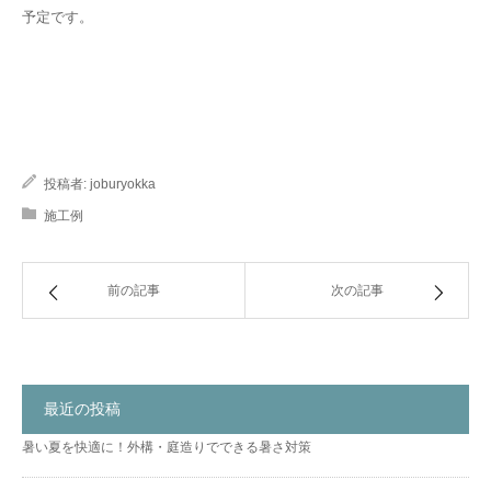
予定です。
投稿者:
joburyokka
施工例
前の記事
次の記事
最近の投稿
暑い夏を快適に！外構・庭造りでできる暑さ対策