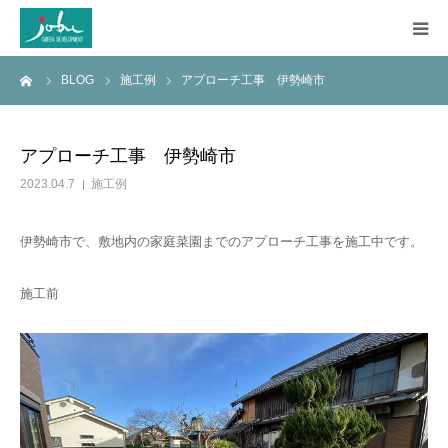
ーム
BLOG
施工例
アプローチ工事 伊勢崎市
HOME
COMPANY
アプローチ工事 伊勢崎市
2023.04.7
施工例
WORKS
伊勢崎市で、敷地内の家庭菜園までのアプローチ工事を施工中です。
CONSTRUCTION
施工前
Q&A
BLOG
CONTACT US