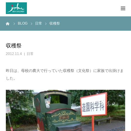
ーム
BLOG
日常
収穫祭
HOME
COMPANY
収穫祭
2012.11.4
日常
WORKS
昨日は、母校の農大で行っていた収穫祭（文化祭）に家族で出掛けま
CONSTRUCTION
した。
Q&A
BLOG
CONTACT US