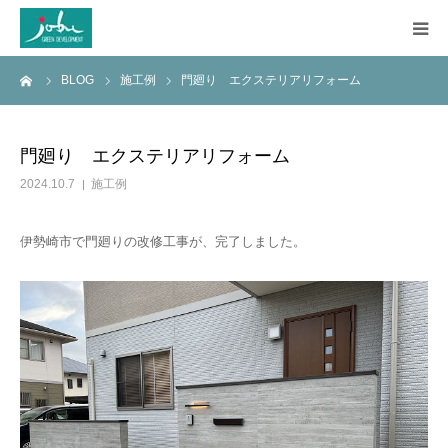
ーム
BLOG
施工例
門廻り エクステリアリフォーム
HOME
COMPANY
門廻り エクステリアリフォーム
2024.10.7
施工例
WORKS
伊勢崎市で門廻りの改修工事が、完了しました。
CONSTRUCTION
Q&A
BLOG
CONTACT US