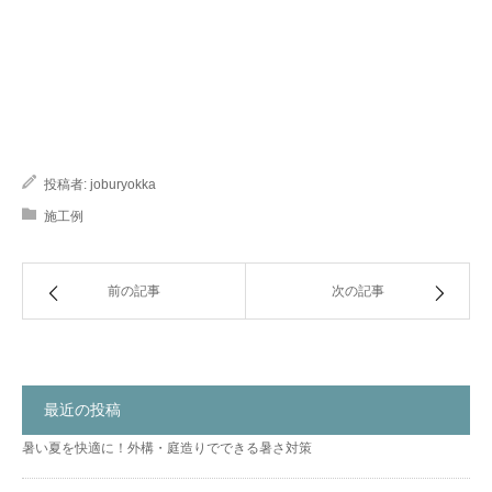
投稿者:
joburyokka
施工例
前の記事
次の記事
最近の投稿
暑い夏を快適に！外構・庭造りでできる暑さ対策