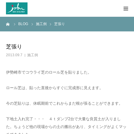
ーム
BLOG
施工例
芝張り
HOME
COMPANY
芝張り
2013.09.7
施工例
WORKS
伊勢崎市でコウライ芝のロール芝を貼りました。
CONSTRUCTION
ロール芝は、貼った直後からすぐに完成形に見えます。
Q&A
今の芝貼りは、休眠期前でこれからまだ根が張ることができます。
BLOG
下地土入れ完了・・・ ４ｔダンプ2台で大量な良質土が入りまし
た。ちょうど他の現場からの土の搬出があり、タイミングがよくマッ
CONTACT US