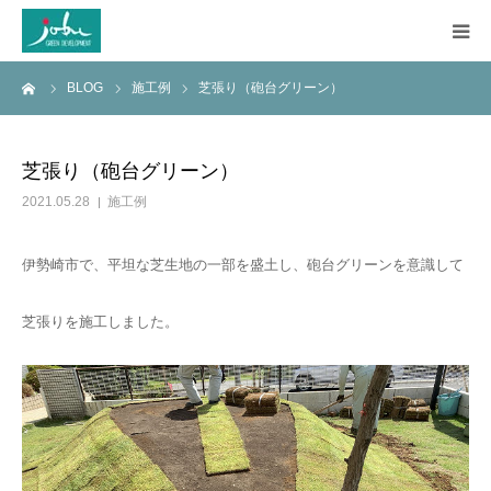
ーム
BLOG
施工例
芝張り（砲台グリーン）
HOME
COMPANY
芝張り（砲台グリーン）
2021.05.28
施工例
WORKS
伊勢崎市で、平坦な芝生地の一部を盛土し、砲台グリーンを意識して
CONSTRUCTION
芝張りを施工しました。
Q&A
BLOG
CONTACT US