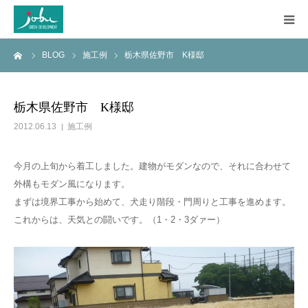
ーム
BLOG
施工例
栃木県佐野市 K様邸
HOME
COMPANY
栃木県佐野市 K様邸
2012.06.13
施工例
WORKS
今月の上旬から着工しました。建物がモダンなので、それに合わせて
CONSTRUCTION
外構もモダン風になります。
まずは境界工事から始めて、犬走り階段・門周りと工事を進めます。
Q&A
これからは、天気との闘いです。（1・2・3ダァー）
BLOG
CONTACT US