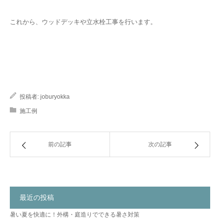
これから、ウッドデッキや立水栓工事を行います。
投稿者:
joburyokka
施工例
前の記事
次の記事
最近の投稿
暑い夏を快適に！外構・庭造りでできる暑さ対策