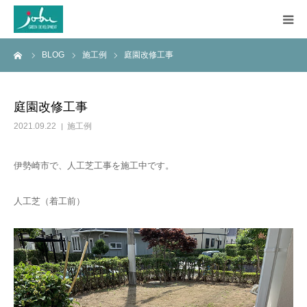
ーム
BLOG
施工例
庭園改修工事
HOME
COMPANY
庭園改修工事
2021.09.22
施工例
WORKS
伊勢崎市で、人工芝工事を施工中です。
CONSTRUCTION
人工芝（着工前）
Q&A
BLOG
CONTACT US