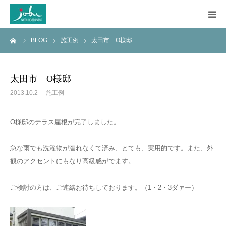
ーム
BLOG
施工例
太田市 O様邸
HOME
COMPANY
太田市 O様邸
2013.10.2
施工例
WORKS
O様邸のテラス屋根が完了しました。
CONSTRUCTION
急な雨でも洗濯物が濡れなくて済み、とても、実用的です。また、外
Q&A
観のアクセントにもなり高級感がでます。
BLOG
ご検討の方は、ご連絡お待ちしております。（1・2・3ダァー）
CONTACT US