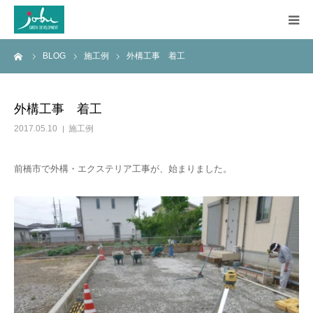
ーム
BLOG
施工例
外構工事 着工
HOME
COMPANY
外構工事 着工
2017.05.10
施工例
WORKS
前橋市で外構・エクステリア工事が、始まりました。
CONSTRUCTION
Q&A
BLOG
CONTACT US