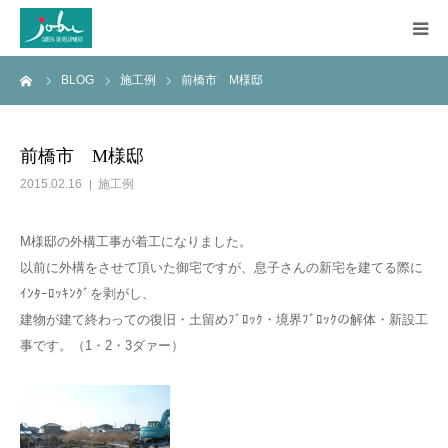
ーム
BLOG
施工例
前橋市 M様邸
HOME
COMPANY
前橋市 M様邸
2015.02.16
施工例
WORKS
M様邸の外構工事が着工になりました。
CONSTRUCTION
以前に外構をさせて頂いた御宅ですが、息子さんの新宅を建てる際に
ｲﾝﾀｰﾛｯｷﾝｸﾞを剥がし、
Q&A
建物が建て終わっての復旧・土留めﾌﾞﾛｯｸ・境界ﾌﾞﾛｯｸの解体・新設工
事です。（1・2・3ダァー）
BLOG
CONTACT US