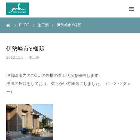
ーム
BLOG
施工例
伊勢崎市Y様邸
HOME
COMPANY
伊勢崎市Y様邸
2012.11.5
施工例
WORKS
伊勢崎市内のY様邸の外構の着工状況を報告します。
CONSTRUCTION
洋風の外観をしており、柔らかい雰囲気にしました。（1・2・3ダァ
ー）
Q&A
BLOG
CONTACT US