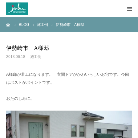
ーム
BLOG
施工例
伊勢崎市 A様邸
HOME
COMPANY
伊勢崎市 A様邸
2013.06.18
施工例
WORKS
A様邸が着工になります。 玄関ドアがかわいらしいお宅です。今回
CONSTRUCTION
はポストがポイントです。
Q&A
おたのしみに。
BLOG
CONTACT US