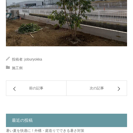
投稿者:
joburyokka
施工例
前の記事
次の記事
最近の投稿
暑い夏を快適に！外構・庭造りでできる暑さ対策