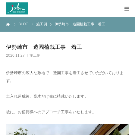
ーム
BLOG
施工例
伊勢崎市 造園植栽工事 着工
HOME
COMPANY
伊勢崎市 造園植栽工事 着工
2020.11.27
施工例
WORKS
伊勢崎市の広大な敷地で、造園工事を着工させていただいておりま
CONSTRUCTION
す。
Q&A
土入れ造成後、高木だけ先に植栽いたします。
BLOG
後に、お稲荷様へのアプローチ工事をいたします。
CONTACT US