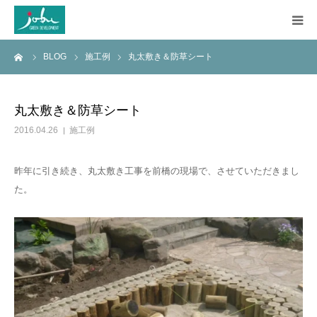
ーム
BLOG
施工例
丸太敷き＆防草シート
HOME
COMPANY
丸太敷き＆防草シート
2016.04.26
施工例
WORKS
昨年に引き続き、丸太敷き工事を前橋の現場で、させていただきまし
CONSTRUCTION
た。
Q&A
BLOG
CONTACT US