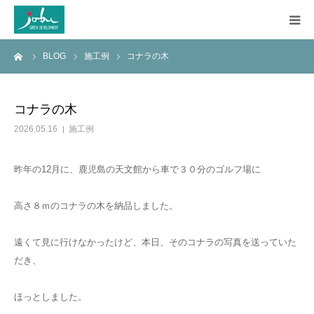
ーム
BLOG
施工例
コナラの木
HOME
COMPANY
コナラの木
2026.05.16
施工例
WORKS
昨年の12月に、鹿児島の天文館から車で３０分のゴルフ場に
CONSTRUCTION
高さ８ｍのコナラの木を納品しました。
Q&A
遠くて見に行けなかったけど、本日、そのコナラの写真を送っていた
BLOG
だき、
ほっとしました。
CONTACT US