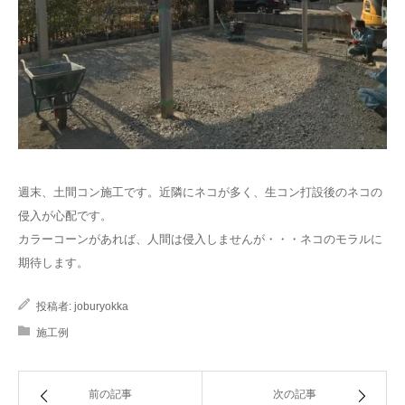
週末、土間コン施工です。近隣にネコが多く、生コン打設後のネコの
侵入が心配です。
カラーコーンがあれば、人間は侵入しませんが・・・ネコのモラルに
期待します。
投稿者:
joburyokka
施工例
前の記事
次の記事