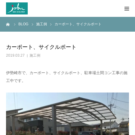
ーム
BLOG
施工例
カーポート、サイクルポート
HOME
COMPANY
カーポート、サイクルポート
2019.03.27
施工例
WORKS
伊勢崎市で、カーポート、サイクルポート、駐車場土間コン工事の施
CONSTRUCTION
工中です。
Q&A
BLOG
CONTACT US