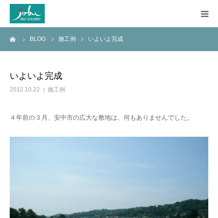
ーム
BLOG
施工例
いよいよ完成
HOME
COMPANY
いよいよ完成
2012.10.22
施工例
WORKS
４年前の３月、安中市の広大な敷地は、何もありませんでした。
CONSTRUCTION
Q&A
BLOG
CONTACT US