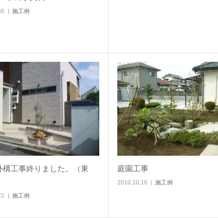
30
施工例
外構工事終りました。（東
庭園工事
2010.10.16
施工例
22
施工例