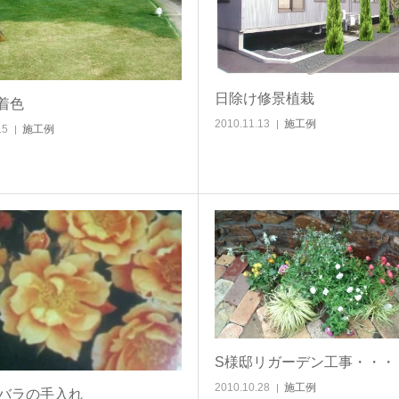
日除け修景植栽
着色
2010.11.13
施工例
15
施工例
S様邸リガーデン工事・・・
2010.10.28
施工例
のバラの手入れ