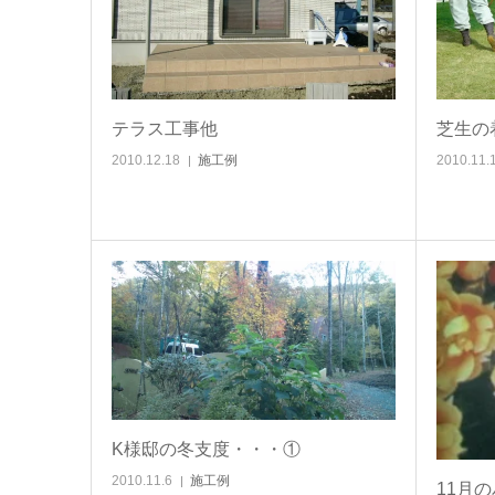
テラス工事他
芝生の
2010.12.18
施工例
2010.11.
K様邸の冬支度・・・①
2010.11.6
施工例
11月